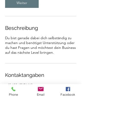
n
Weiter
.
Beschreibung
Du bist gerade dabei dich selbständig zu
machen und benötigst Unterstützung oder
du hast Fragen und möchtest dein Business
auf das nächste Level bringen.
Kontaktangaben
+43 699 17176412
info@angelikastadler.com
Leopoldiweg 2, 4933 Wildenau, Österreich
Phone
Email
Facebook