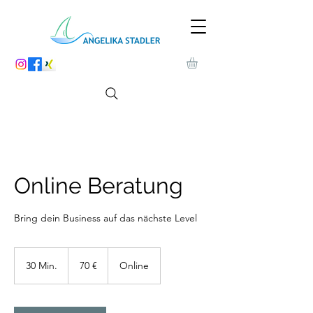
Online Beratung
Bring dein Business auf das nächste Level
70
Euro
30 Min.
3
70 €
Online
0
M
i